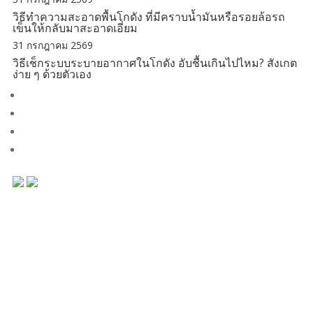
วิธีทำความสะอาดพื้นโกดัง ที่มีคราบน้ำมันหรือรอยล้อรถ
เข็นให้กลับมาสะอาดเอี่ยม
31 กรกฎาคม 2569
วิธีเช็กระบบระบายอากาศในโกดัง อับชื้นเกินไปไหม? สังเกต
ง่าย ๆ ด้วยตัวเอง