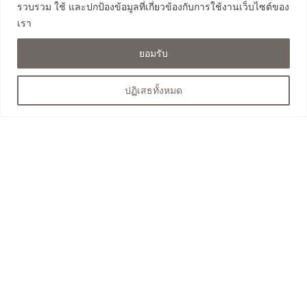
โกดังคลอง 3 ธัญบุรี (เฟส 2)
รวบรวม ใช้ และปกป้องข้อมูลที่เกี่ยวข้องกับการใช้งานเว็บไซต์ของ
โกดังคลอง 4 ธัญบุรี
เรา
โกดังถนนเลียบวงแหวน คลองหลวง
ยอมรับ
โกดังคลอง 8 ลำลูกกา
ปฏิเสธทั้งหมด
ติดต่อสอบถาม
063-525-4460
saksit023@hotmail.com
@infinitewh
โกดังให้เช่า รังสิต Infinite warehouse