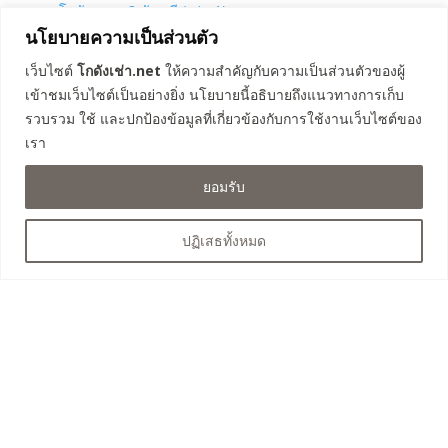
โกดังคลอง 3 ธัญบุรี (เฟส 1)
นโยบายความเป็นส่วนตัว
โกดังคลอง 4 ลำลูกกา 67
โกดังคลอง 4 ลำลูกกา 69
เว็บไซต์
โกดังเช่า.net
ให้ความสำคัญกับความเป็นส่วนตัวของผู้
โกดังรังสิต-นครนายก 57
เข้าชมเว็บไซต์เป็นอย่างยิ่ง นโยบายนี้อธิบายถึงแนวทางการเก็บ
โกดังคลอง 3 ธัญบุรี (เฟส 2)
รวบรวม ใช้ และปกป้องข้อมูลที่เกี่ยวข้องกับการใช้งานเว็บไซต์ของ
โกดังคลอง 4 ธัญบุรี
เรา
โกดังถนนเลียบวงแหวน คลองหลวง
ยอมรับ
โกดังคลอง 8 ลำลูกกา
ปฏิเสธทั้งหมด
ติดต่อสอบถาม
063-525-4460
saksit023@hotmail.com
@infinitewh