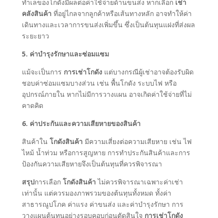
ทำเลของโกดังมีผลต่อค่าใช้จ่ายด้านขนส่ง หากเลือก
เช่า
คลังสินค้า
ที่อยู่ไกลจากลูกค้าหรือเส้นทางหลัก อาจทำให้ค่า
เดินทางและเวลาการขนส่งเพิ่มขึ้น ซึ่งเป็นต้นทุนแฝงที่ส่งผล
ระยะยาว
5. ค่าบำรุงรักษาและซ่อมแซม
แม้จะเป็นการ
การเช่าโกดัง
แต่บางกรณีผู้เช่าอาจต้องรับผิด
ชอบค่าซ่อมแซมบางส่วน เช่น พื้นโกดัง ระบบไฟ หรือ
อุปกรณ์ภายใน หากไม่มีการวางแผน อาจเกิดค่าใช้จ่ายที่ไม่
คาดคิด
6. ค่าประกันและความเสียหายของสินค้า
สินค้าใน
โกดังสินค้า
มีความเสี่ยงต่อความเสียหาย เช่น ไฟ
ไหม้ น้ำท่วม หรือการสูญหาย การทำประกันสินค้าและการ
ป้องกันความเสียหายจึงเป็นต้นทุนที่ควรพิจารณา
สรุป
การเลือก
โกดังสินค้า
ไม่ควรพิจารณาเฉพาะค่าเช่า
เท่านั้น แต่ควรมองภาพรวมของต้นทุนทั้งหมด ทั้งค่า
สาธารณูปโภค ค่าแรง ค่าขนส่ง และค่าบำรุงรักษา การ
วางแผนต้นทุนอย่างรอบคอบก่อนตัดสินใจ
การเช่าโกดัง