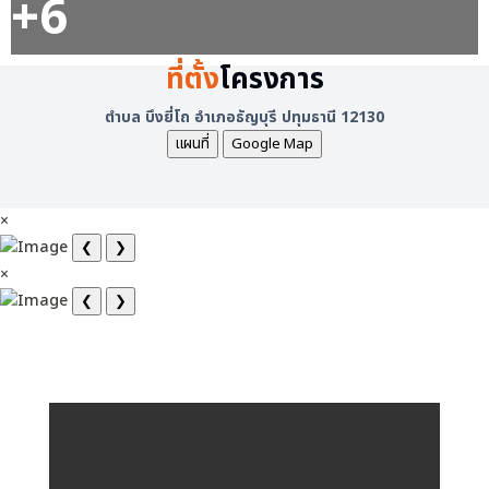
+6
ที่ตั้ง
โครงการ
ตำบล บึงยี่โถ อำเภอธัญบุรี ปทุมธานี 12130
แผนที่
Google Map
×
❮
❯
×
❮
❯