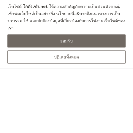
โกดังคลอง 4 ลำลูกกา 69
เว็บไซต์
โกดังเช่า.net
ให้ความสำคัญกับความเป็นส่วนตัวของผู้
โกดังรังสิต-นครนายก 57
เข้าชมเว็บไซต์เป็นอย่างยิ่ง นโยบายนี้อธิบายถึงแนวทางการเก็บ
โกดังคลอง 3 ธัญบุรี (เฟส 2)
รวบรวม ใช้ และปกป้องข้อมูลที่เกี่ยวข้องกับการใช้งานเว็บไซต์ของ
โกดังคลอง 4 ธัญบุรี
เรา
โกดังถนนเลียบวงแหวน คลองหลวง
ยอมรับ
โกดังคลอง 8 ลำลูกกา
ปฏิเสธทั้งหมด
ติดต่อสอบถาม
063-525-4460
saksit023@hotmail.com
@infinitewh
โกดังให้เช่า รังสิต Infinite warehouse