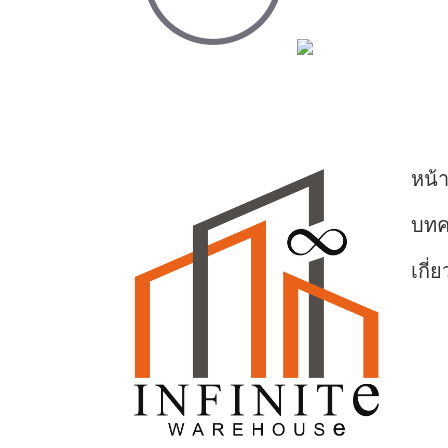
หน้
บท
เกี่