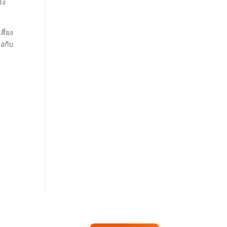
่ง
สี่ยง
ือกับ