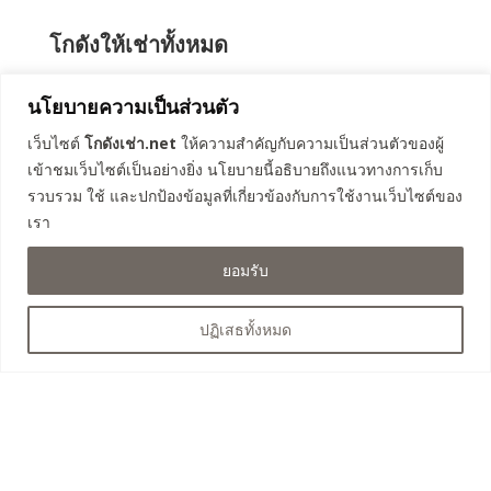
โกดังให้เช่าทั้งหมด
นโยบายความเป็นส่วนตัว
โกดังคลอง 3 ธัญบุรี (เฟส 1)
โกดังคลอง 4 ลำลูกกา 67
เว็บไซต์
โกดังเช่า.net
ให้ความสำคัญกับความเป็นส่วนตัวของผู้
เข้าชมเว็บไซต์เป็นอย่างยิ่ง นโยบายนี้อธิบายถึงแนวทางการเก็บ
โกดังคลอง 4 ลำลูกกา 69
รวบรวม ใช้ และปกป้องข้อมูลที่เกี่ยวข้องกับการใช้งานเว็บไซต์ของ
โกดังรังสิต-นครนายก 57
เรา
โกดังคลอง 3 ธัญบุรี (เฟส 2)
โกดังคลอง 4 ธัญบุรี
ยอมรับ
โกดังถนนเลียบวงแหวน คลองหลวง
โกดังคลอง 8 ลำลูกกา
ปฏิเสธทั้งหมด
ติดต่อสอบถาม
063-525-4460