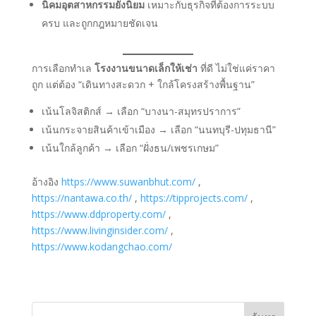
นิคมอุตสาหกรรมยังนิยม
เหมาะกับธุรกิจที่ต้องการระบบ
ครบ และถูกกฎหมายชัดเจน
การเลือกทำเล
โรงงานขนาดเล็กให้เช่า
ที่ดี ไม่ใช่แค่ราคา
ถูก แต่ต้อง “เดินทางสะดวก + ใกล้โครงสร้างพื้นฐาน”
เน้นโลจิสติกส์ → เลือก “บางนา-สมุทรปราการ”
เน้นกระจายสินค้าเข้าเมือง → เลือก “นนทบุรี-ปทุมธานี”
เน้นใกล้ลูกค้า → เลือก “ฝั่งธน/เพชรเกษม”
อ้างอิง
https://www.suwanbhut.com/
,
https://nantawa.co.th/
,
https://tipprojects.com/
,
https://www.ddproperty.com/
,
https://www.livinginsider.com/
,
https://www.kodangchao.com/