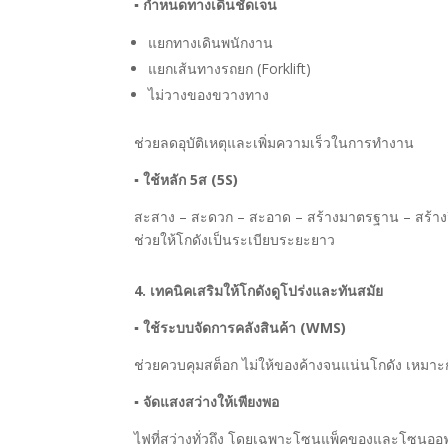
▪
กำหนดทางเดินชัดเจน
แยกทางเดินพนักงาน
แยกเส้นทางรถยก (Forklift)
ไม่วางของขวางทาง
ช่วยลดอุบัติเหตุและเพิ่มความเร็วในการทำงาน
▪
ใช้หลัก 5ส (5S)
สะสาง – สะดวก – สะอาด – สร้างมาตรฐาน – สร้างว
ช่วยให้โกดังเป็นระเบียบระยะยาว
4. เทคนิคเสริมให้โกดังดูโปร่งและทันสมัย
▪
ใช้ระบบจัดการคลังสินค้า (WMS)
ช่วยควบคุมสต็อก ไม่ให้ของค้างจนแน่นโกดัง เหมาะกั
▪
จัดแสงสว่างให้เพียงพอ
ไฟที่สว่างทั่วถึง โดยเฉพาะโซนแพ็คของและโซนออฟฟ