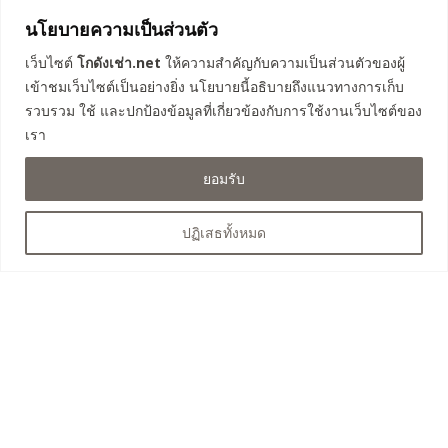
โกดังคลอง 3 ธัญบุรี (เฟส 1)
นโยบายความเป็นส่วนตัว
โกดังคลอง 4 ลำลูกกา 67
โกดังคลอง 4 ลำลูกกา 69
เว็บไซต์
โกดังเช่า.net
ให้ความสำคัญกับความเป็นส่วนตัวของผู้
โกดังรังสิต-นครนายก 57
เข้าชมเว็บไซต์เป็นอย่างยิ่ง นโยบายนี้อธิบายถึงแนวทางการเก็บ
โกดังคลอง 3 ธัญบุรี (เฟส 2)
รวบรวม ใช้ และปกป้องข้อมูลที่เกี่ยวข้องกับการใช้งานเว็บไซต์ของ
โกดังคลอง 4 ธัญบุรี
เรา
โกดังถนนเลียบวงแหวน คลองหลวง
ยอมรับ
โกดังคลอง 8 ลำลูกกา
ปฏิเสธทั้งหมด
ติดต่อสอบถาม
063-525-4460
saksit023@hotmail.com
@infinitewh