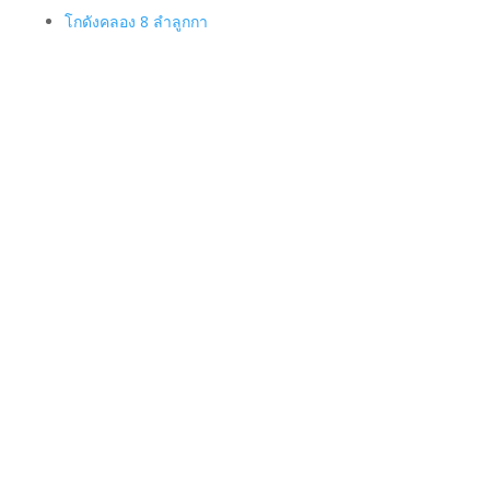
โกดังคลอง 8 ลำลูกกา
ติดต่อสอบถาม
063-525-4460
saksit023@hotmail.com
@infinitewh
โกดังให้เช่า รังสิต Infinite warehouse
© 2024 โกดังเช่า.net All Right Reserved