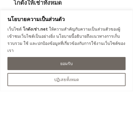
โกดังให้เช่าทั้งหมด
นโยบายความเป็นส่วนตัว
โกดังคลอง 3 ธัญบุรี (เฟส 1)
เว็บไซต์
โกดังเช่า.net
ให้ความสำคัญกับความเป็นส่วนตัวของผู้
โกดังคลอง 4 ลำลูกกา 67
เข้าชมเว็บไซต์เป็นอย่างยิ่ง นโยบายนี้อธิบายถึงแนวทางการเก็บ
โกดังคลอง 4 ลำลูกกา 69
รวบรวม ใช้ และปกป้องข้อมูลที่เกี่ยวข้องกับการใช้งานเว็บไซต์ของ
โกดังรังสิต-นครนายก 57
เรา
โกดังคลอง 3 ธัญบุรี (เฟส 2)
โกดังคลอง 4 ธัญบุรี
ยอมรับ
โกดังถนนเลียบวงแหวน คลองหลวง
โกดังคลอง 8 ลำลูกกา
ปฏิเสธทั้งหมด
ติดต่อสอบถาม
063-525-4460
saksit023@hotmail.com