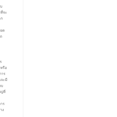
บบ
ที่จะ
าก
ียด
รถ
าร
 หรือ
บการ
นจะมี
อบ
่ที่
การ
ทาง