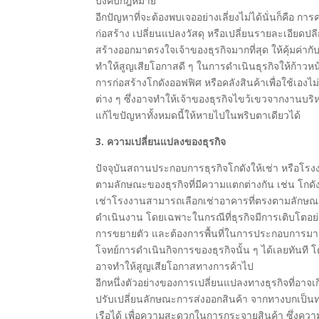
บังคับกฎหมาย
อีกปัญหาที่จะต้องพบเจออย่างเลี่ยงไม่ได้นั่นก็คื
ก่อสร้าง เปลี่ยนแปลงวัสดุ หรือเปลี่ยนรายละเอียดปลีก
สร้างออกมาตรงใจเจ้าของธุรกิจมากที่สุด ให้คุ้มค่า
ทำให้สูญเสียโอกาสดี ๆ ในการดำเนินธุรกิจให้ก้าวหน
การก่อสร้างโกดังออฟฟิศ หรือคลังสินค้าเพื่อใช้เอง
ต่าง ๆ ซึ่งอาจทำให้เจ้าของธุรกิจไขว้เขวจากงานบร
แก้ไขปัญหาทั้งหมดนี้ให้หายไปในพริบตาเดียวได้
3. ความเปลี่ยนแปลงของธุรกิจ
ปัจจุบันสถานประกอบการธุรกิจโกดังให้เช่า หรือโร
ตามลักษณะของธุรกิจที่มีความแตกต่างกัน เช่น โกดัง
เช่าโรงงานสามารถเลือกเช่าอาคารที่ตรงตามลักษณะขอ
ดำเนินงาน โดยเฉพาะในกรณีที่ธุรกิจมีการเติบโตอย่าง
การขยายตัว และต้องการพื้นที่ในการประกอบการมาก
โจทย์การดำเนินกิจการของธุรกิจนั้น ๆ ได้เลยทันที โด
อาจทำให้สูญเสียโอกาสทางการค้าไป
อีกหนึ่งตัวอย่างของการเปลี่ยนแปลงทางธุรกิจที่อาจเก
ปรับเปลี่ยนลักษณะการส่งออกสินค้า จากทางบกเป็นทาง
เรือได้ เพื่อความสะดวกในการกระจายสินค้า ซึ่งคว