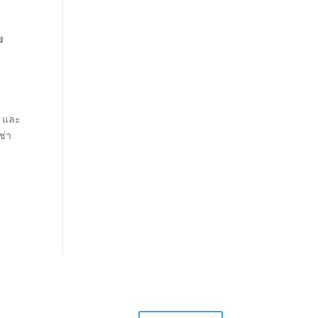
ย
น และ
ช่า