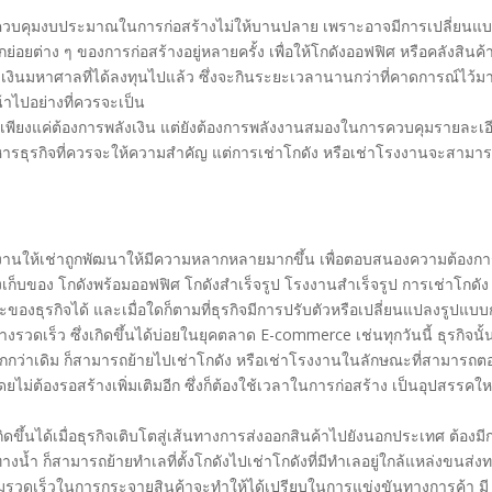
อ การควบคุมงบประมาณในการก่อสร้างไม่ให้บานปลาย เพราะอาจมีการเปลี่ยนแ
ย่อยต่าง ๆ ของการก่อสร้างอยู่หลายครั้ง เพื่อให้โกดังออฟฟิศ หรือคลังสินค้า
กับเงินมหาศาลที่ได้ลงทุนไปแล้ว ซึ่งจะกินระยะเวลานานกว่าที่คาดการณ์ไว้ม
้าไปอย่างที่ควรจะเป็น
ไม่เพียงแค่ต้องการพลังเงิน แต่ยังต้องการพลังงานสมองในการควบคุมรายละเอ
ิหารธุรกิจที่ควรจะให้ความสำคัญ แต่การเช่าโกดัง หรือเช่าโรงงานจะสามา
งงานให้เช่าถูกพัฒนาให้มีความหลากหลายมากขึ้น เพื่อตอบสนองความต้องก
เก็บของ โกดังพร้อมออฟฟิศ โกดังสำเร็จรูป โรงงานสำเร็จรูป การเช่าโกดัง
งธุรกิจได้ และเมื่อใดก็ตามที่ธุรกิจมีการปรับตัวหรือเปลี่ยนแปลงรูปแบ
รวดเร็ว ซึ่งเกิดขึ้นได้บ่อยในยุคตลาด E-commerce เช่นทุกวันนี้ ธุรกิจนั้
กว่าเดิม ก็สามารถย้ายไปเช่าโกดัง หรือเช่าโรงงานในลักษณะที่สามารถต
ยไม่ต้องรอสร้างเพิ่มเติมอีก ซึ่งก็ต้องใช้เวลาในการก่อสร้าง เป็นอุปสรรคใหญ
ิดขึ้นได้เมื่อธุรกิจเติบโตสู่เส้นทางการส่งออกสินค้าไปยังนอกประเทศ ต้องมี
น้ำ ก็สามารถย้ายทำเลที่ตั้งโกดังไปเช่าโกดังที่มีทำเลอยู่ใกล้แหล่งขนส่ง
ามรวดเร็วในการกระจายสินค้าจะทำให้ได้เปรียบในการแข่งขันทางการค้า มี