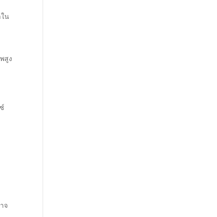
าใน
พสูง
ซ์
อาจ