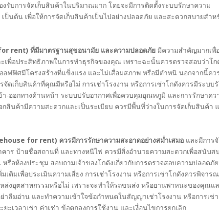
รับการจัดเก็บสินค้าในปริมาณมาก โดยจะมีการติดตั้งระบบรักษาความ
ป็นต้น เพื่อให้การจัดเก็บสินค้าเป็นไปอย่างปลอดภัย และสะดวกสบายสำหรั
 for rent) ที่มีมาตรฐานสุขอนามัย และความปลอดภัย
มีความสำคัญมากเพื่
และเพื่อประสิทธิภาพในการทำธุรกิจของคุณ เพราะฉะนั้นควรตรวจสอบว่าโกด
มออฟฟิศมีโครงสร้างที่แข็งแรง และไม่เสื่อมสภาพ หรือมีตำหนิ นอกจากนี้คว
ก็บสินค้าที่คุณมีหรือไม่ การเช่าโรงงาน หรือการเช่าโกดังควรมีระบบร
ข้า-ออกทางด้านหน้า ระบบปรับอากาศเพื่อควบคุมอุณหภูมิ และการรักษาคว
สินค้ามีความสะดวกและเป็นระเบียบ ควรมีพื้นที่ว่างในการจัดเก็บสินค้า 
warehouse for rent) ควรมีการรักษาความสะอาดอย่างสม่ำเสมอ
และมีการจ
าอาคาร ป้ายชื่อสถานที่ และทางหนีไฟ ควรมีสิ่งอำนวยความสะดวกเพื่อสนับส
าน หรือห้องประชุม สอบถามเจ้าของโกดังเกี่ยวกับการตรวจสอบความปลอดภั
ิ่มเติมเพื่อประเมินความเสี่ยง การเช่าโรงงาน หรือการเช่าโกดังควรพิจาร
หรือแหล่งอุตสาหกรรมหรือไม่ เพราะจะทำให้รถขนส่ง หรือยานพาหนะของคุณแ
ืออย่าลืมอ่าน และทำความเข้าใจข้อกำหนดในสัญญาเช่าโรงงาน หรือการเช่า
ับระยะเวลาเช่า ค่าเช่า ข้อตกลงการใช้งาน และเงื่อนไขการยกเลิก