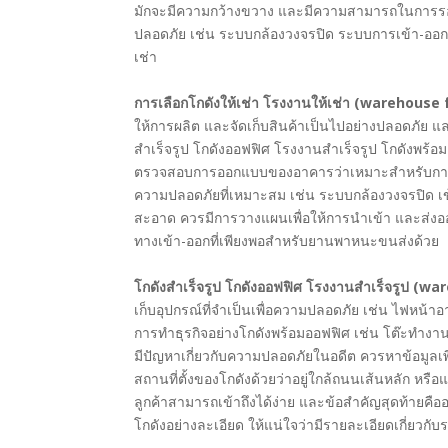
มักจะมีความกว้างขวาง และมีความสามารถในการรอง
ปลอดภัย เช่น ระบบกล้องวงจรปิด ระบบการเข้า-ออก เ
เช่า
การเลือกโกดังให้เช่า โรงงานให้เช่า (warehouse
ให้การผลิต และจัดเก็บสินค้าเป็นไปอย่างปลอดภัย 
สำเร็จรูป โกดังออฟฟิศ โรงงานสำเร็จรูป โกดังพร้อ
ตรวจสอบการออกแบบของอาคารว่าเหมาะสำหรับการจัดเ
ความปลอดภัยที่เหมาะสม เช่น ระบบกล้องวงจรปิด เ
สะอาด ควรมีการวางแผนเพื่อให้การนำเข้า และส่งออก
ทางเข้า-ออกที่เพียงพอสำหรับยานพาหนะขนส่งด้วย
โกดังสำเร็จรูป โกดังออฟฟิศ โรงงานสำเร็จรูป (
เก็บอุปกรณ์ที่จำเป็นเพื่อความปลอดภัย เช่น ไฟหน้
การทำธุรกิจอย่างโกดังพร้อมออฟฟิศ เช่น โต๊ะทำง
มีปัญหาเกี่ยวกับความปลอดภัยในอดีต ควรหาข้อมูลเพ
สถานที่ตั้งของโกดังด้วยว่าอยู่ใกล้ถนนเส้นหลัก 
ลูกค้าสามารถเข้าถึงได้ง่าย และข้อสำคัญสุดท้ายค
โกดังอย่างละเอียด ให้แน่ใจว่ามีรายละเอียดเกี่ยวก