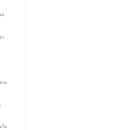
เจน
ล่า
ช่วย
ะ
้นใน